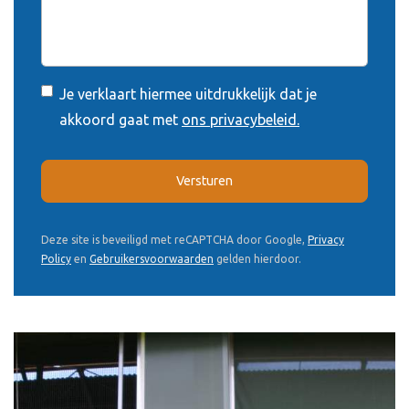
Je verklaart hiermee uitdrukkelijk dat je
akkoord gaat met
ons privacybeleid.
Versturen
Deze site is beveiligd met reCAPTCHA door Google,
Privacy
Policy
en
Gebruikersvoorwaarden
gelden hierdoor.