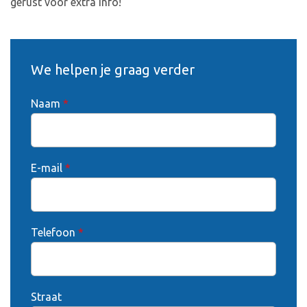
gerust voor extra info!
We helpen je graag verder
Naam
*
E-mail
*
Telefoon
*
Straat